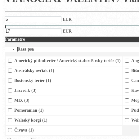
EUR
EUR
Parametre
Rasa psa
Americký pitbulteriér / Americký stafordšírsky teriér
(1)
Ang
Austrálsky ovčiak
(1)
Biš
Bostonský teriér
(1)
Can
Jazvečík
(3)
Kav
MIX
(3)
Mo
Pomeranian
(1)
Pud
Waleský korgi
(1)
Wei
Čivava
(1)