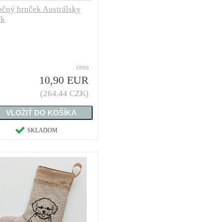
očný hrnček Austrálsky
ak
cena
10,90 EUR
(264,44 CZK)
SKLADOM