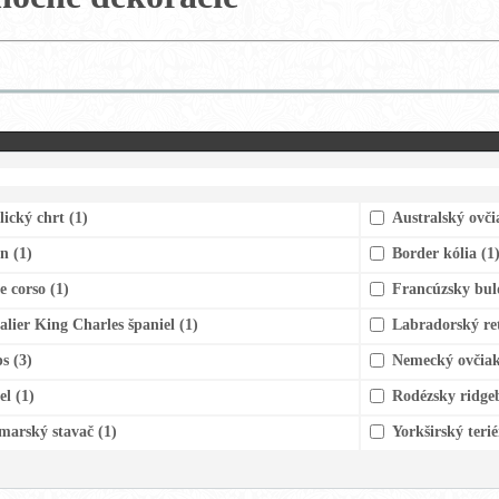
lický chrt
(1)
Australský ovč
on
(1)
Border kólia
(1
e corso
(1)
Francúzsky bu
alier King Charles španiel
(1)
Labradorský re
ps
(3)
Nemecký ovčia
el
(1)
Rodézsky ridg
marský stavač
(1)
Yorkširský teri