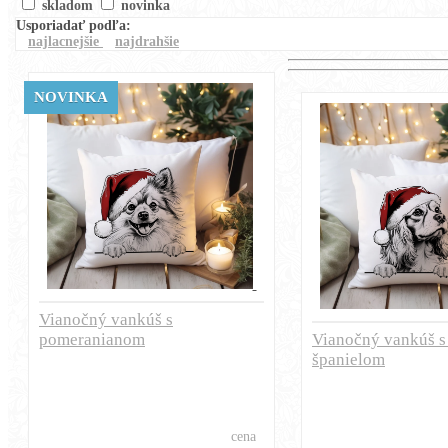
skladom
novinka
Usporiadať podľa:
najlacnejšie
najdrahšie
NOVINKA
Vianočný vankúš s
pomeranianom
Vianočný vankúš s 
španielom
cena