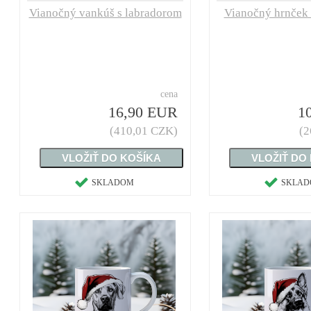
Vianočný vankúš s labradorom
Vianočný hrnček
cena
16,90 EUR
1
(410,01 CZK)
(2
SKLADOM
SKLA