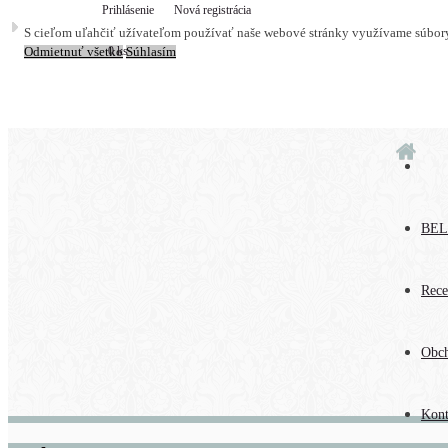
Prihlásenie
Nová registrácia
S cieľom uľahčiť užívateľom používať naše webové stránky využívame súbory 
0 ks
Odmietnuť všetko
Súhlasím
BEL
Rece
Obc
Kont