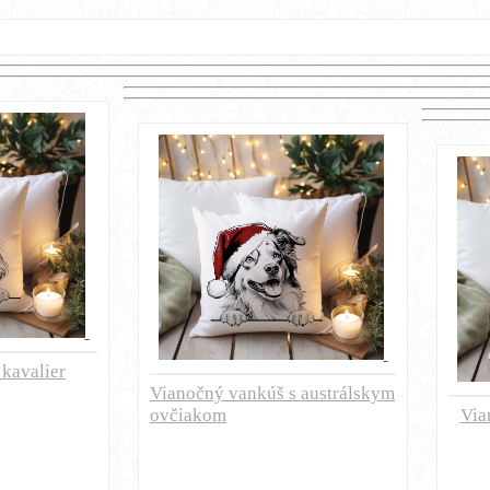
kavalier
Vianočný vankúš s austrálskym
ovčiakom
Via