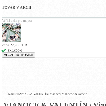
TOVAR V AKCII
Veľká deka pre mopsa
cena
22,90 EUR
SKLADOM
Úvod
»
VIANOCE & VALENTÍN
»
Vianoce
»
Vianočné dekorácie
VIANOCE & VALENTÍN / Viano