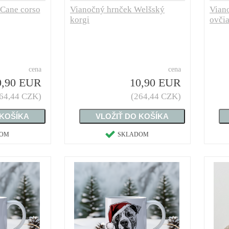
 Cane corso
Vianočný hrnček Welšský
Vian
korgi
ovči
cena
cena
0,90 EUR
10,90 EUR
64,44 CZK)
(264,44 CZK)
DOM
SKLADOM