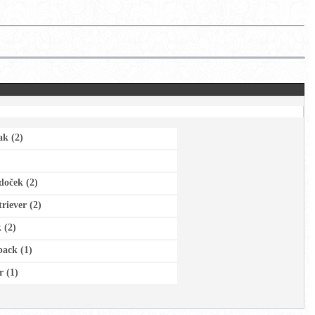
iak
(2)
)
ldoček
(2)
triever
(2)
k
(2)
eback
(1)
ér
(1)