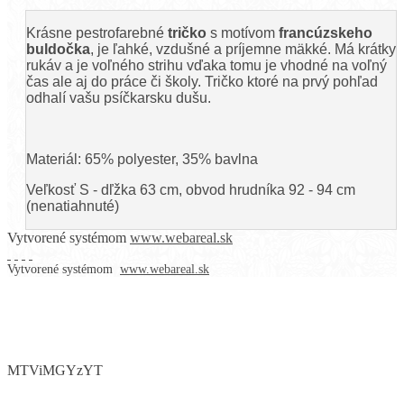
Krásne pestrofarebné
tričko
s motívom
francúzskeho
buldočka
, je ľahké, vzdušné a príjemne mäkké. Má krátky
rukáv a je voľného strihu vďaka tomu je vhodné na voľný
čas ale aj do práce či školy. Tričko ktoré na prvý pohľad
odhalí vašu psíčkarsku dušu.
Materiál: 65% polyester, 35% bavlna
Veľkosť S - dľžka 63 cm, obvod hrudníka 92 - 94 cm
(nenatiahnuté)
Vytvorené systémom
www.webareal.sk
Vytvorené systémom
www.webareal.sk
MTViMGYzYT