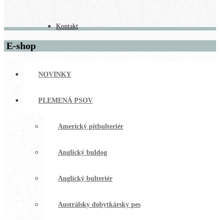
Kontakt
E-shop
NOVINKY
PLEMENÁ PSOV
Americký pitbulteriér
Anglický buldog
Anglický bulteriér
Austrálsky dobytkársky pes