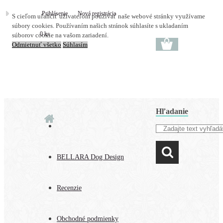
Prihlásenie
Nová registrácia
S cieľom uľahčiť užívateľom používať naše webové stránky využívame
súbory cookies. Používaním našich stránok súhlasíte s ukladaním
0 ks
súborov cookie na vašom zariadení.
Odmietnuť všetko
Súhlasím
Hľadanie
BELLARA Dog Design
Recenzie
Obchodné podmienky