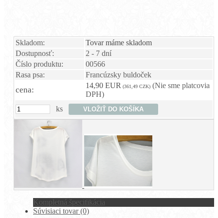
Skladom:
Tovar máme skladom
Dostupnosť:
2 - 7 dní
Číslo produktu:
00566
Rasa psa:
Francúzsky buldoček
14,90 EUR
(Nie sme platcovia
(361,49 CZK)
cena:
DPH)
ks
Kompletná špecifikácia
Súvisiaci tovar (0)