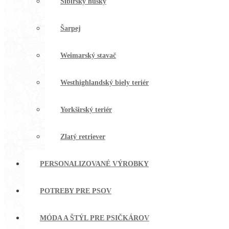
Sibírsky husky
Šarpej
Weimarský stavač
Westhighlandský biely teriér
Yorkširský teriér
Zlatý retriever
PERSONALIZOVANÉ VÝROBKY
POTREBY PRE PSOV
MÓDA A ŠTÝL PRE PSIČKÁROV