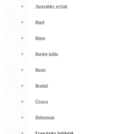
Austrálsky ovčiak
Bígel
Bišon
Border kólia
Boxer
Bradáč
Čivava
Doberman
Francúzsky buldoček