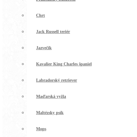
Chrt
Jack Russell teriér
Jazvečík
Kavalier King Charles španiel
Labradorský retriever
Maďarská vyžla
Maltézsky psík
Mops