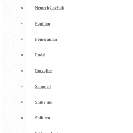
Nemecký ovčiak
Papillon
Pomeranian
Pudel
Rotvajler
Samojed
Shiba inu
Shih tzu