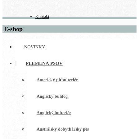
Kontakt
E-shop
NOVINKY
PLEMENÁ PSOV
Americký pitbulteriér
Anglický buldog
Anglický bulteriér
Austrálsky dobytkársky pes