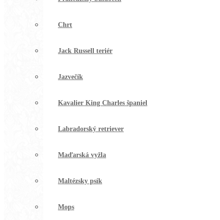
Chrt
Jack Russell teriér
Jazvečík
Kavalier King Charles španiel
Labradorský retriever
Maďarská vyžla
Maltézsky psík
Mops