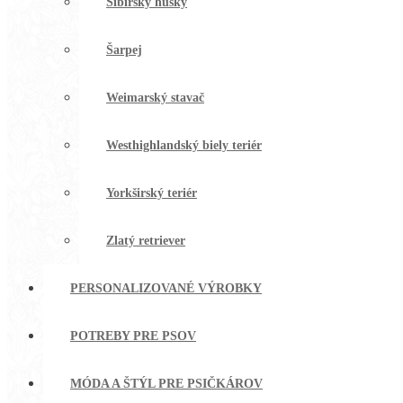
Sibírsky husky
Šarpej
Weimarský stavač
Westhighlandský biely teriér
Yorkširský teriér
Zlatý retriever
PERSONALIZOVANÉ VÝROBKY
POTREBY PRE PSOV
MÓDA A ŠTÝL PRE PSIČKÁROV