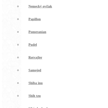
Nemecký ovčiak
Papillon
Pomeranian
Pudel
Rotvajler
Samojed
Shiba inu
Shih tzu