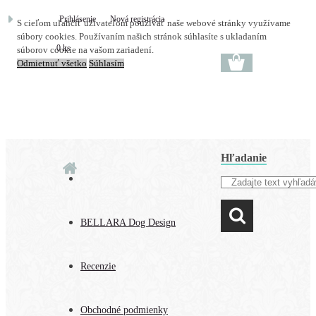
Prihlásenie
Nová registrácia
S cieľom uľahčiť užívateľom používať naše webové stránky využívame
súbory cookies. Používaním našich stránok súhlasíte s ukladaním
0 ks
súborov cookie na vašom zariadení.
Odmietnuť všetko
Súhlasím
Hľadanie
BELLARA Dog Design
Recenzie
Obchodné podmienky