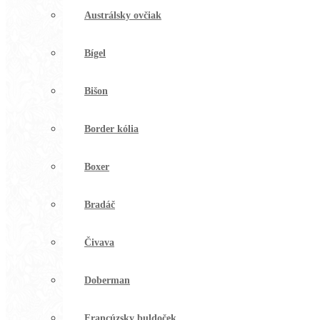
Austrálsky ovčiak
Bígel
Bišon
Border kólia
Boxer
Bradáč
Čivava
Doberman
Francúzsky buldoček