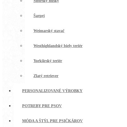
Sibírsky husky
Šarpej
Weimarský stavač
Westhighlandský biely teriér
Yorkširský teriér
Zlatý retriever
PERSONALIZOVANÉ VÝROBKY
POTREBY PRE PSOV
MÓDA A ŠTÝL PRE PSIČKÁROV