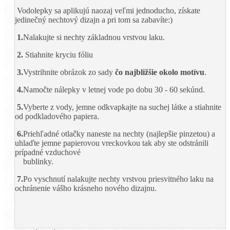
Vodolepky sa aplikujú naozaj veľmi jednoducho, získate
jedinečný nechtový dizajn a pri tom sa zabavíte:)
1.
Nalakujte si nechty základnou vrstvou laku.
2.
Stiahnite kryciu fóliu
3.
Vystrihnite obrázok zo sady
čo najbližšie okolo motívu
.
4.
Namočte nálepky v letnej vode po dobu 30 - 60 sekúnd.
5.
Vyberte z vody, jemne odkvapkajte na suchej látke a stiahnite
od podkladového papiera.
6.
Priehľadné otlačky naneste na nechty (najlepšie pinzetou) a
uhlaďte jemne papierovou vreckovkou tak aby ste odstránili
prípadné vzduchové
bublinky.
7.
Po vyschnutí nalakujte nechty vrstvou priesvitného laku na
ochránenie vášho krásneho nového dizajnu.