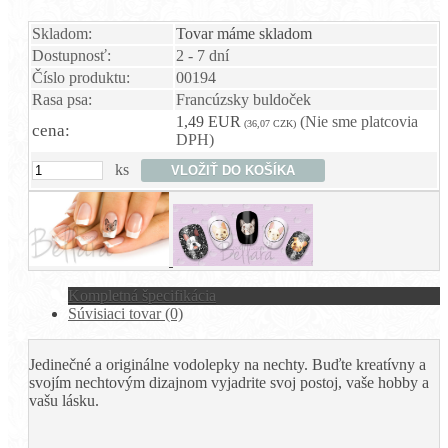
Skladom:
Tovar máme skladom
Dostupnosť:
2 - 7 dní
Číslo produktu:
00194
Rasa psa:
Francúzsky buldoček
1,49 EUR
(Nie sme platcovia
(36,07 CZK)
cena:
DPH)
ks
Kompletná špecifikácia
Súvisiaci tovar (0)
Jedinečné a originálne vodolepky na nechty. Buďte kreatívny a
svojím nechtovým dizajnom vyjadrite svoj postoj, vaše hobby a
vašu lásku.