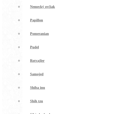
Nemecký ovčiak
Papillon
Pomeranian
Pudel
Rotvajler
Samojed
Shiba inu
Shih tzu