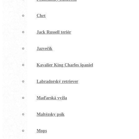
Chrt
Jack Russell teriér
Jazvečík
Kavalier King Charles španiel
Labradorský retriever
Maďarská vyžla
Maltézsky psík
Mops