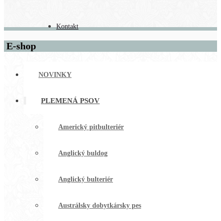
Kontakt
E-shop
NOVINKY
PLEMENÁ PSOV
Americký pitbulteriér
Anglický buldog
Anglický bulteriér
Austrálsky dobytkársky pes