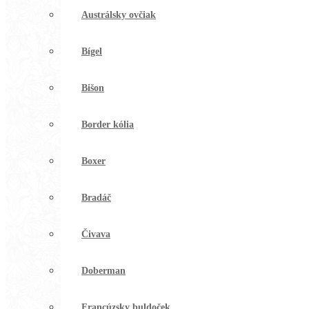
Austrálsky ovčiak
Bígel
Bišon
Border kólia
Boxer
Bradáč
Čivava
Doberman
Francúzsky buldoček