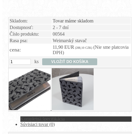
Skladom:
Tovar máme skladom
Dostupnosť:
2 - 7 dní
Číslo produktu:
00564
Rasa psa:
Weimarský stavač
11,90 EUR
(Nie sme platcovia
(288,10 CZK)
cena:
DPH)
ks
Kompletná špecifikácia
Súvisiaci tovar (0)