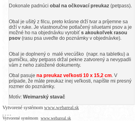
Dokonale padnúci
obal na očkovací preukaz
(petpass).
Obal je ušitý z filcu, preto krásne drží tvar a príjemne sa
drží v ruke. J
e vlastnoručne potlačený siluetami psov a je
možné ho na objednávku vyrobiť
s akoukoľvek rasou
psov
(rasu psa uveďte do poznámky v objednávke).
Obal je doplnený o malé vrecúško (napr. na tabletku) a
gumičku, aby petpass držal pekne zatvorený a nevypadli
vám z neho založené dokumenty.
Obal pasuje
na preukaz veľkosti 10 x 15,2 cm
. V
prípade, že máte preukaz inej veľkosti, napíšte mi presný
rozmer do poznámky.
Motív:
Weimarský stavač
Vytvorené systémom
www.webareal.sk
Vytvorené systémom
www.webareal.sk