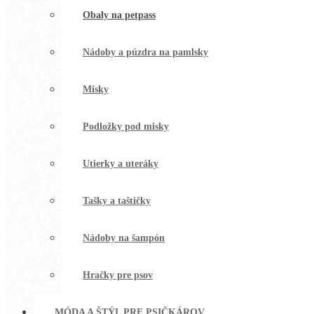
Obaly na petpass
Nádoby a púzdra na pamlsky
Misky
Podložky pod misky
Utierky a uteráky
Tašky a taštičky
Nádoby na šampón
Hračky pre psov
MÓDA A ŠTÝL PRE PSIČKÁROV