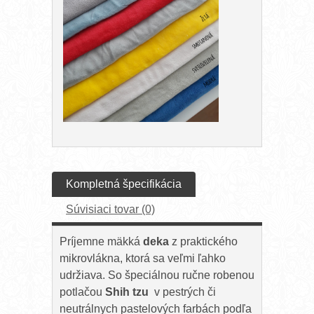
Kompletná špecifikácia
Súvisiaci tovar (0)
Príjemne mäkká
deka
z praktického
mikrovlákna, ktorá sa veľmi ľahko
udržiava. So špeciálnou ručne robenou
potlačou
Shih tzu
v pestrých či
neutrálnych pastelových farbách podľa