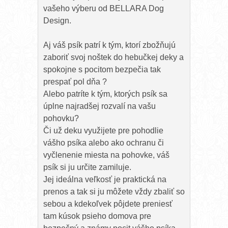
vašeho výberu od BELLARA Dog
Design.
Aj váš psík patrí k tým, ktorí zbožňujú
zaboriť svoj noštek do hebučkej deky a
spokojne s pocitom bezpečia tak
prespať pol dňa ?
Alebo patríte k tým, ktorých psík sa
úplne najradšej rozvalí na vašu
pohovku?
Či už deku využijete pre pohodlie
vášho psíka alebo ako ochranu či
vyčlenenie miesta na pohovke, váš
psík si ju určite zamiluje.
Jej ideálna veľkosť je praktická na
prenos a tak si ju môžete vždy zbaliť so
sebou a kdekoľvek pôjdete preniesť
tam kúsok psieho domova pre