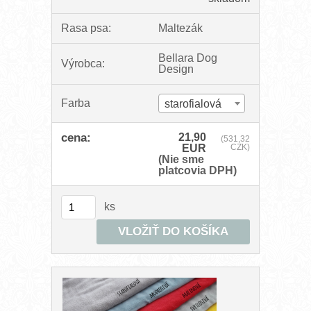
Rasa psa:
Maltezák
Bellara Dog
Výrobca:
Design
Farba
starofialová
cena:
21,90
(531,32
EUR
CZK)
(Nie sme
platcovia DPH)
ks