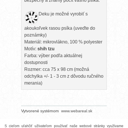
bezpečný a známy pocit vášho psíka.
Deku je možné vyrobiť s
akoukoľvek rasou psíka (uveďte do
poznámky)
Materiál: mikrovlákno, 100 % polyester
Motív:
shih tzu
Farba: výber podľa aktuálnej
dostupnosti
Rozmer: cca 75 x 98 cm (možná
odchylka +/- 1 - 3 cm z dôvodu ručného
merania)
Vytvorené systémom
www.webareal.sk
S cieľom uľahčiť užívateľom používať naše webové stránky využívame